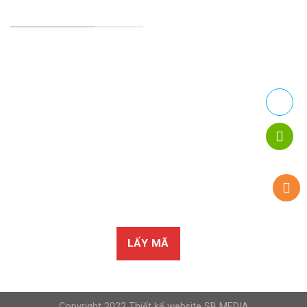
TRANG CHÍNH SÁCH
Chính Sách Bảo Mật
Chính sách vận chuyển
Chính sách kiểm hàng
Chính sách thanh toán
Chính sách đổi trả
LẤY MÃ
Copyright 2022
Thiết kế website SB MEDIA