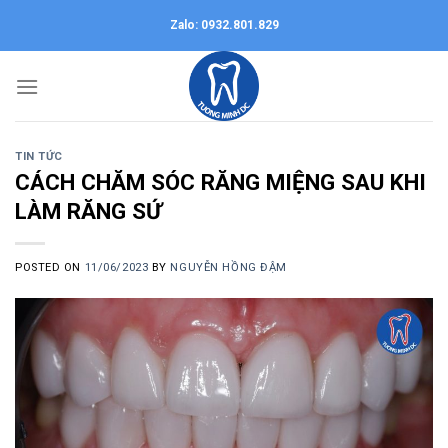
Skip
Zalo: 0932.801.829
to
content
TIN TỨC
CÁCH CHĂM SÓC RĂNG MIỆNG SAU KHI
LÀM RĂNG SỨ
POSTED ON
11/06/2023
BY
NGUYỄN HỒNG ĐẬM