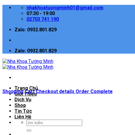
Skip
nhakhoatuongminh01@gmail.com
to
07:30 - 19:00
content
02703 741 190
Zalo: 0932.801.829
Zalo: 0932.801.829
Trang Chủ
Shopping Cart
Checkout details
Order Complete
Giới Thiệu
Dịch Vụ
Shop
Tin Tức
Liên Hệ
Tìm
kiếm: