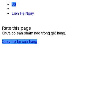
0
₫
Liên Hệ Ngay
Rate this page
Chưa có sản phẩm nào trong giỏ hàng.
Quay trở lại cửa hàng
NHa khoa tường minh
HỘ KINH DOANH NHA KHOA TƯỜNG MINH
GPKD số 54D8004246 cấp ngày 19/11/2013 tại UBND thị xã B
Địa chỉ: Số 18, đường Lê Văn Vị, tổ 32, khóm 2, phường Cái Vồn, 
Hotline : 0902 856 527
Email: nhakhoatuongminh01@gmail.com
Website: nhakhoatuongminh.com