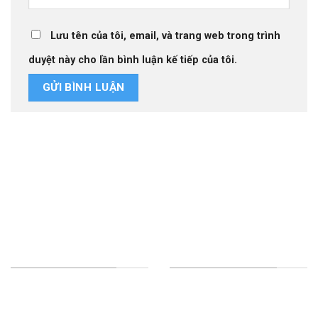
Lưu tên của tôi, email, và trang web trong trình
duyệt này cho lần bình luận kế tiếp của tôi.
Thiết kế website tại Mỹ
NHA KHOA TƯỜNG MINH
DỊCH VỤ CỦA CHÚNG TÔI
HỘ KINH DOANH NHA
Implant
KHOA TƯỜNG MINH