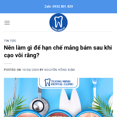
Skip
Zalo: 0932.801.829
to
content
TIN TỨC
Nên làm gì để hạn chế mảng bám sau khi
cạo vôi răng?
POSTED ON
10/06/2024
BY
NGUYỄN HỒNG ĐẬM