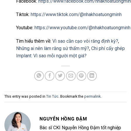
Facebook:
https://www.facebook.com/nhakhoatuongmin
Tiktok:
https://www.tiktok.com/@nhakhoatuongminh
Youtube:
https://www.youtube.com/@nhakhoatuongminh
Tìm hiểu thêm về:
Vì sao cần cạo vôi răng định kỳ?
,
Những ai nên làm răng sứ thẩm mỹ?
,
Chi phí cấy ghép
Implant: Vì sao mỗi người một giá?
This entry was posted in
Tin Tức
. Bookmark the
permalink
.
NGUYỄN HỒNG ĐẬM
Bác sĩ CKI Nguyễn Hồng Đậm tốt nghiệp