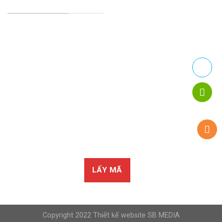
TRANG CHÍNH SÁCH
Chính Sách Bảo Mật
Chính sách vận chuyển
Chính sách kiểm hàng
Chính sách thanh toán
Chính sách đổi trả
LẤY MÃ
Copyright 2022
Thiết kế website SB MEDIA