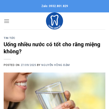
Skip
Zalo: 0932.801.829
to
content
TIN TỨC
Uống nhiều nước có tốt cho răng miệng
không?
POSTED ON
27/09/2025
BY
NGUYỄN HỒNG ĐẬM