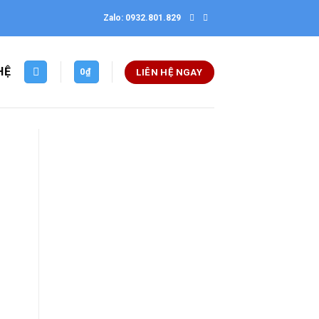
Zalo: 0932.801.829
HỆ
0
₫
LIÊN HỆ NGAY
Thiết kế website tại Mỹ