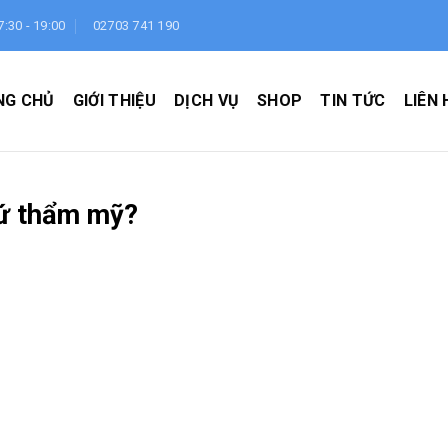
7:30 - 19:00
02703 741 190
NG CHỦ
GIỚI THIỆU
DỊCH VỤ
SHOP
TIN TỨC
LIÊN 
sứ thẩm mỹ?