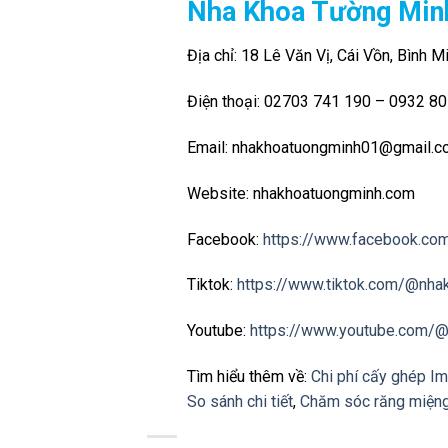
Nha Khoa Tường Min
Địa chỉ: 18 Lê Văn Vị, Cái Vồn, Bình M
Điện thoại: 02703 741 190 – 0932 8
Email: nhakhoatuongminh01@gmail.
Website: nhakhoatuongminh.com
Facebook:
https://www.facebook.co
Tiktok:
https://www.tiktok.com/@nha
Youtube:
https://www.youtube.com/
Tìm hiểu thêm về:
Chi phí cấy ghép Im
So sánh chi tiết
,
Chăm sóc răng miệng 