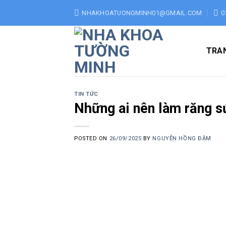
Skip
NHAKHOATUONGMINH01@GMAIL.COM
0
to
content
TRA
TIN TỨC
Những ai nên làm răng 
POSTED ON
26/09/2025
BY
NGUYỄN HỒNG ĐẬM