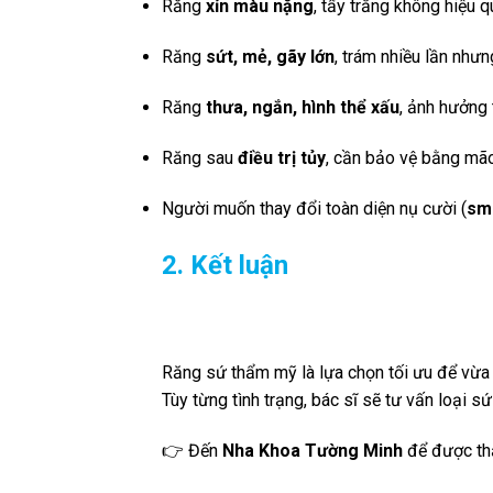
Răng
xỉn màu nặng
, tẩy trắng không hiệu q
Răng
sứt, mẻ, gãy lớn
, trám nhiều lần như
Răng
thưa, ngắn, hình thể xấu
, ảnh hưởng
Răng sau
điều trị tủy
, cần bảo vệ bằng mã
Người muốn thay đổi toàn diện nụ cười (
sm
2. Kết luận
Răng sứ thẩm mỹ là lựa chọn tối ưu để vừ
Tùy từng tình trạng, bác sĩ sẽ tư vấn loại 
👉 Đến
Nha Khoa Tường Minh
để được thă