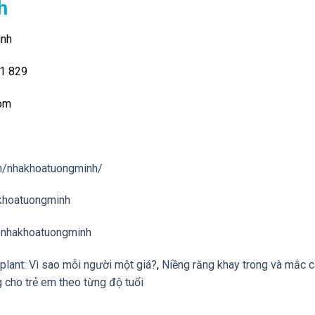
h
inh
01 829
com
m/nhakhoatuongminh/
khoatuongminh
@nhakhoatuongminh
plant: Vì sao mỗi người một giá?
,
Niềng răng khay trong và mắc cà
cho trẻ em theo từng độ tuổi