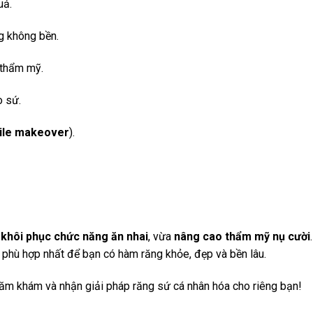
uả.
ng không bền.
 thẩm mỹ.
o sứ.
ile makeover
).
a
khôi phục chức năng ăn nhai
, vừa
nâng cao thẩm mỹ nụ cười
.
sứ phù hợp nhất để bạn có hàm răng khỏe, đẹp và bền lâu.
m khám và nhận giải pháp răng sứ cá nhân hóa cho riêng bạn!