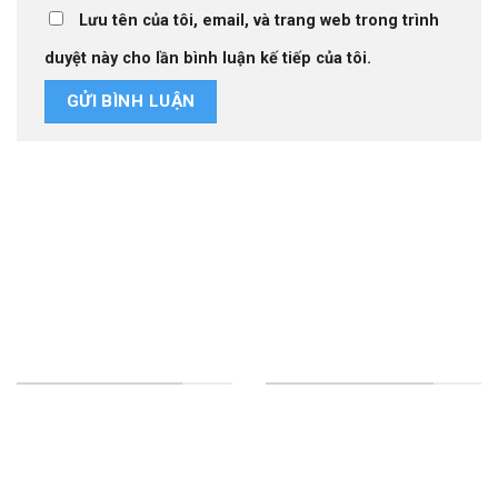
Lưu tên của tôi, email, và trang web trong trình
duyệt này cho lần bình luận kế tiếp của tôi.
Thiết kế website tại Mỹ
NHA KHOA TƯỜNG MINH
DỊCH VỤ CỦA CHÚNG TÔI
HỘ KINH DOANH NHA
Implant
KHOA TƯỜNG MINH
Răng sứ thẩm mỹ - Veneer
GPKD số 54D8004246 cấp