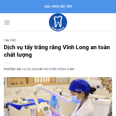
Skip
Zalo: 0932.801.829
to
content
TIN TỨC
Dịch vụ tẩy trắng răng Vĩnh Long an toàn
chất lượng
POSTED ON
15/03/2024
BY
NGUYỄN HỒNG ĐẬM