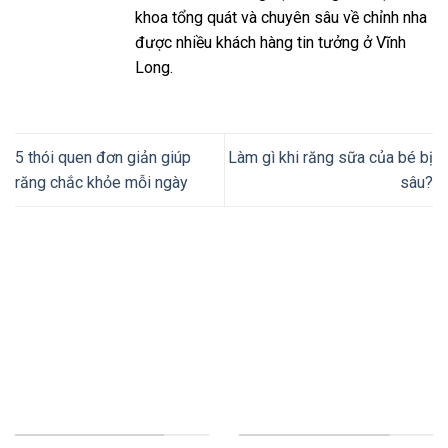
khoa tổng quát và chuyên sâu về chỉnh nha
được nhiều khách hàng tin tưởng ở Vĩnh
Long.
5 thói quen đơn giản giúp
Làm gì khi răng sữa của bé bị
răng chắc khỏe mỗi ngày
sâu?
Thiết kế website tại Mỹ
NHA KHOA TƯỜNG MINH
DỊCH VỤ CỦA CHÚNG TÔI