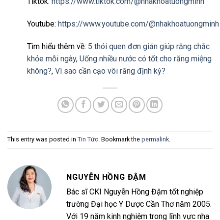
Tiktok:
https://www.tiktok.com/@nhakhoatuongminh
Youtube:
https://www.youtube.com/@nhakhoatuongminh
Tìm hiểu thêm về:
5 thói quen đơn giản giúp răng chắc
khỏe mỗi ngày
,
Uống nhiều nước có tốt cho răng miệng
không?
,
Vì sao cần cạo vôi răng định kỳ?
This entry was posted in
Tin Tức
. Bookmark the
permalink
.
NGUYỄN HỒNG ĐẬM
Bác sĩ CKI Nguyễn Hồng Đậm tốt nghiệp
trường Đại học Y Dược Cần Thơ năm 2005.
Với 19 năm kinh nghiệm trong lĩnh vực nha