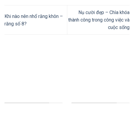
Nụ cười đẹp – Chìa khóa
Khi nào nên nhổ răng khôn –
thành công trong công việc và
răng số 8?
cuộc sống
Thiết kế website tại Mỹ
NHA KHOA TƯỜNG MINH
DỊCH VỤ CỦA CHÚNG TÔI
HỘ KINH DOANH NHA
Implant
KHOA TƯỜNG MINH
Răng sứ thẩm mỹ - Veneer
GPKD số 54D8004246 cấp