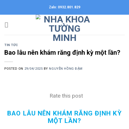
Skip
Zalo: 0932.801.829
to
content
TIN TỨC
Bao lâu nên khám răng định kỳ một lần?
POSTED ON
29/04/2025
BY
NGUYỄN HỒNG ĐẬM
Rate this post
BAO LÂU NÊN KHÁM RĂNG ĐỊNH KỲ
MỘT LẦN?