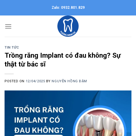
Skip
Zalo: 0932.801.829
to
content
TIN TỨC
Trồng răng Implant có đau không? Sự
thật từ bác sĩ
POSTED ON
12/04/2025
BY
NGUYỄN HỒNG ĐẬM