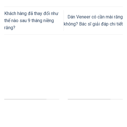
Khách hàng đã thay đổi như
Dán Veneer có cần mài răng
thế nào sau 9 tháng niềng
không? Bác sĩ giải đáp chi tiết
răng?
Thiết kế website tại Mỹ
NHA KHOA TƯỜNG MINH
DỊCH VỤ CỦA CHÚNG TÔI
HỘ KINH DOANH NHA
Implant
KHOA TƯỜNG MINH
Răng sứ thẩm mỹ - Veneer
GPKD số 54D8004246 cấp