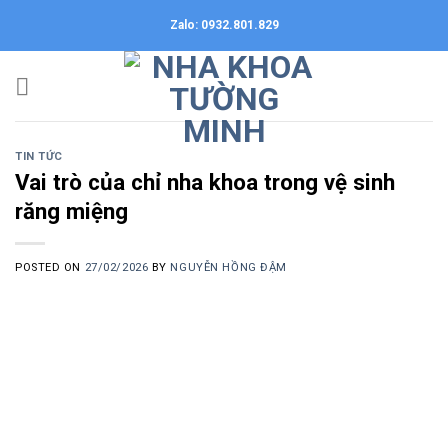
Skip
Zalo: 0932.801.829
to
content
TIN TỨC
Vai trò của chỉ nha khoa trong vệ sinh
răng miệng
POSTED ON
27/02/2026
BY
NGUYỄN HỒNG ĐẬM