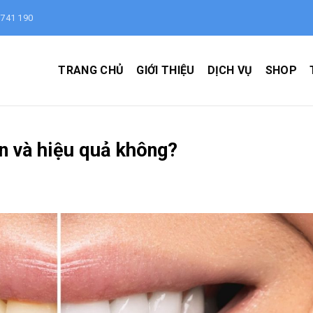
 741 190
TRANG CHỦ
GIỚI THIỆU
DỊCH VỤ
SHOP
àn và hiệu quả không?