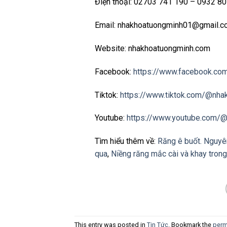
Điện thoại: 02703 741 190 – 0932 8
Email: nhakhoatuongminh01@gmail.
Website: nhakhoatuongminh.com
Facebook:
https://www.facebook.co
Tiktok:
https://www.tiktok.com/@nha
Youtube:
https://www.youtube.com/
Tìm hiểu thêm về:
Răng ê buốt. Nguyên
qua
,
Niềng răng mắc cài và khay trong
This entry was posted in
Tin Tức
. Bookmark the
perm