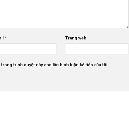
ail
*
Trang web
 trong trình duyệt này cho lần bình luận kế tiếp của tôi.
DỊCH VỤ CỦA CHÚNG TÔI
GIỜ