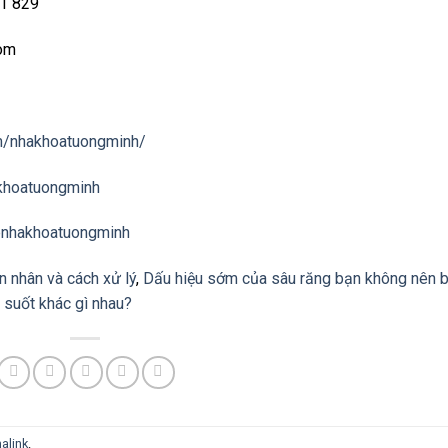
01 829
com
m/nhakhoatuongminh/
khoatuongminh
@nhakhoatuongminh
 nhân và cách xử lý
,
Dấu hiệu sớm của sâu răng bạn không nên 
 suốt khác gì nhau?
alink
.