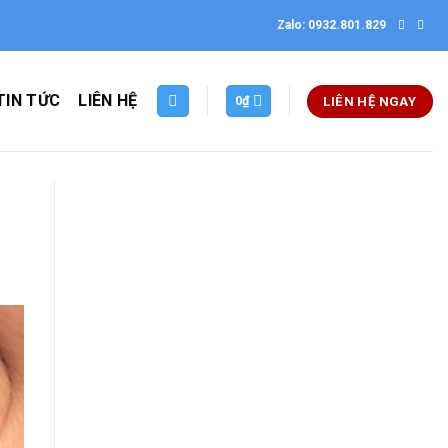
Zalo: 0932.801.829
TIN TỨC
LIÊN HỆ
0
₫
LIÊN HỆ NGAY
Thiết kế website tại Mỹ