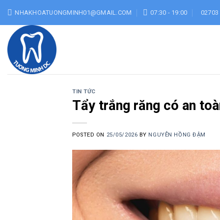
Skip
NHAKHOATUONGMINH01@GMAIL.COM
07:30 - 19:00
02703
to
content
TIN TỨC
Tẩy trắng răng có an to
POSTED ON
25/05/2026
BY
NGUYỄN HỒNG ĐẬM