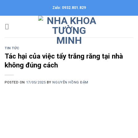
Skip
Zalo: 0932.801.829
to
content
TIN TỨC
Tác hại của việc tẩy trắng răng tại nhà
không đúng cách
POSTED ON
17/05/2025
BY
NGUYỄN HỒNG ĐẬM