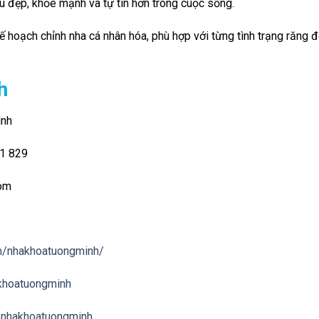
 đẹp, khỏe mạnh và tự tin hơn trong cuộc sống.
 hoạch chỉnh nha cá nhân hóa, phù hợp với từng tình trạng răng đ
h
inh
01 829
com
m/nhakhoatuongminh/
khoatuongminh
@nhakhoatuongminh