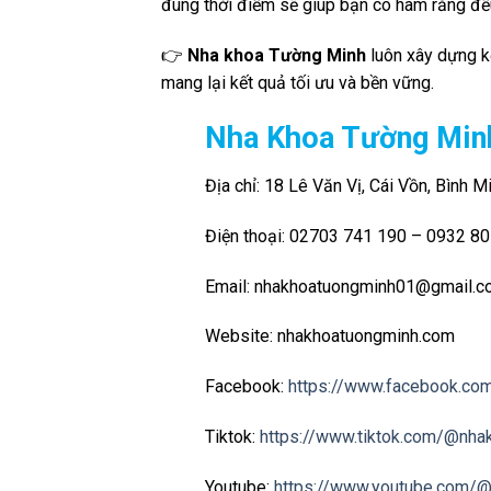
đúng thời điểm sẽ giúp bạn có hàm răng đều
👉
Nha khoa Tường Minh
luôn xây dựng kế
mang lại kết quả tối ưu và bền vững.
Nha Khoa Tường Min
Địa chỉ: 18 Lê Văn Vị, Cái Vồn, Bình M
Điện thoại: 02703 741 190 – 0932 8
Email: nhakhoatuongminh01@gmail.
Website: nhakhoatuongminh.com
Facebook:
https://www.facebook.co
Tiktok:
https://www.tiktok.com/@nha
Youtube:
https://www.youtube.com/