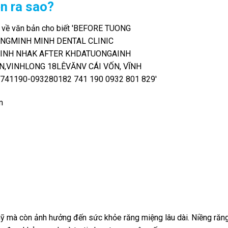
ện ra sao?
m
ỹ mà còn ảnh hưởng đến sức khỏe răng miệng lâu dài. Niềng răn