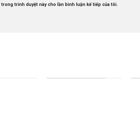
 trong trình duyệt này cho lần bình luận kế tiếp của tôi.
DỊCH VỤ CỦA CHÚNG TÔI
GIỜ
H
Implant
Thứ 
3 tại UBND thị
Răng sứ thẩm mỹ - Veneer
07:3
m 2, phường Cái
Nội nha - trám răng
Chủ
Điều trị nha chu
07:0