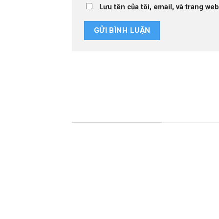
Lưu tên của tôi, email, và trang web
NHA KHOA TƯỜNG MINH
HỘ KINH DOANH NHA KHOA TƯỜNG MIN
GPKD số 54D8004246 cấp ngày 19/11/201
xã Bình Minh
Địa chỉ: Số 18, đường Lê Văn Vị, tổ 32, khó
Vồn, thị xã Bình Minh, tỉnh Vĩnh Long
Hotline : 0902 856 527