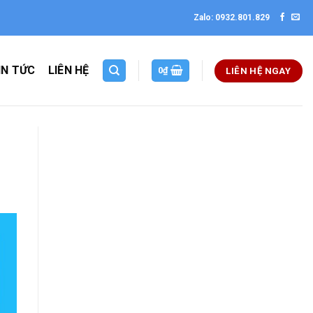
Zalo: 0932.801.829
IN TỨC
LIÊN HỆ
0
₫
LIÊN HỆ NGAY
Thiết kế website tại Mỹ