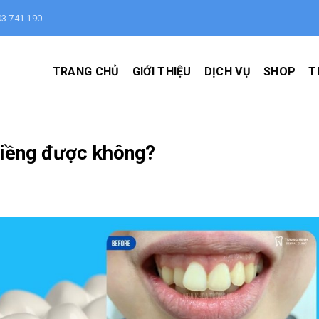
3 741 190
TRANG CHỦ
GIỚI THIỆU
DỊCH VỤ
SHOP
T
niềng được không?