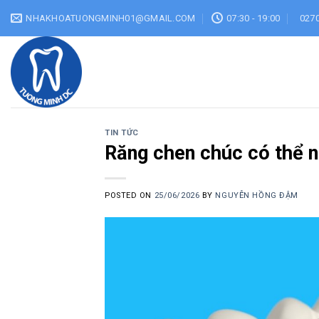
Skip
NHAKHOATUONGMINH01@GMAIL.COM
07:30 - 19:00
0270
to
content
TIN TỨC
Răng chen chúc có thể 
POSTED ON
25/06/2026
BY
NGUYỄN HỒNG ĐẬM