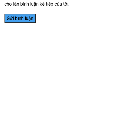
cho lần bình luận kế tiếp của tôi.
Thiết kế website tại Mỹ
NHa khoa tường minh
HỘ KINH DOANH NHA KHOA TƯỜNG MINH
GPKD số 54D8004246 cấp ngày 19/11/2013 tại UBND thị
xã Bình Minh
Địa chỉ: Số 18, đường Lê Văn Vị, tổ 32, khóm 2, phường Cái