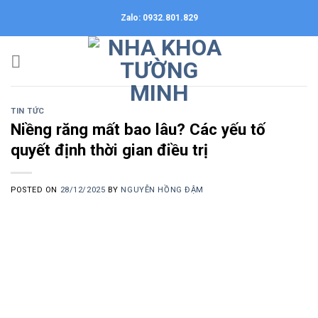
Skip
Zalo: 0932.801.829
to
content
TIN TỨC
Niềng răng mất bao lâu? Các yếu tố
quyết định thời gian điều trị
POSTED ON
28/12/2025
BY
NGUYỄN HỒNG ĐẬM