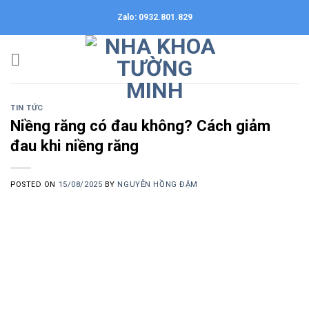
Skip
Zalo: 0932.801.829
to
content
TIN TỨC
Niềng răng có đau không? Cách giảm
đau khi niềng răng
POSTED ON
15/08/2025
BY
NGUYỄN HỒNG ĐẬM