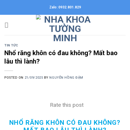
Skip
Zalo: 0932.801.829
to
content
TIN TỨC
Nhổ răng khôn có đau không? Mất bao
lâu thì lành?
POSTED ON
21/09/2025
BY
NGUYỄN HỒNG ĐẬM
Rate this post
NHỔ RĂNG KHÔN CÓ ĐAU KHÔNG?
MẤT BAO LÂU THÌ LÀNH?