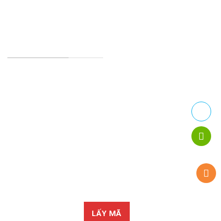
Chủ nhật và ngày lễ:
07:00 - 17:00
TRANG CHÍNH SÁCH
Chính Sách Bảo Mật
Chính sách vận chuyển
Chính sách kiểm hàng
Chính sách thanh toán
Chính sách đổi trả
LẤY MÃ