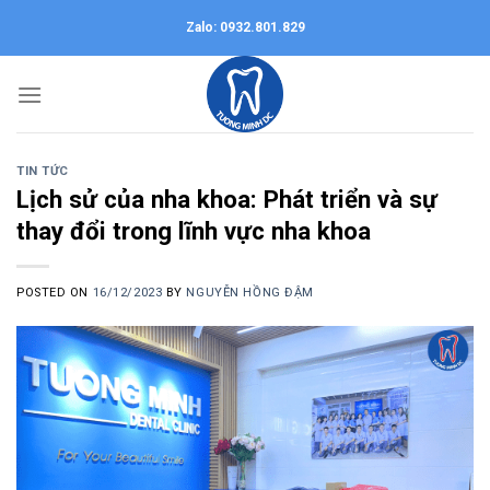
Skip
Zalo: 0932.801.829
to
content
TIN TỨC
Lịch sử của nha khoa: Phát triển và sự
thay đổi trong lĩnh vực nha khoa
POSTED ON
16/12/2023
BY
NGUYỄN HỒNG ĐẬM