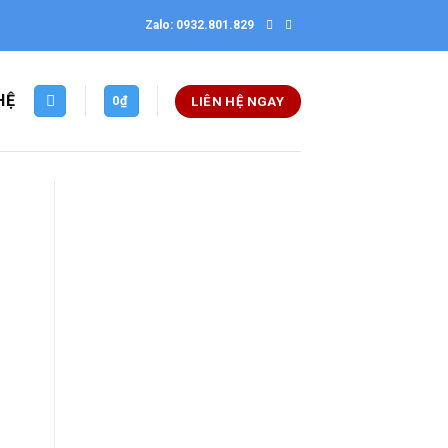
Zalo: 0932.801.829
HỆ
0
₫
LIÊN HỆ NGAY
Thiết kế website tại Mỹ