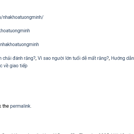
m/nhakhoatuongminh/
khoatuongminh
@nhakhoatuongminh
n chải đánh răng?
,
Vì sao người lớn tuổi dễ mất răng?
,
Hướng dẫn
c về giao tiếp
k the
permalink
.