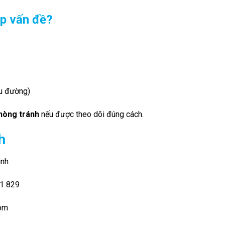
ặp vấn đề?
ểu đường)
hòng tránh
nếu được theo dõi đúng cách.
h
inh
01 829
com