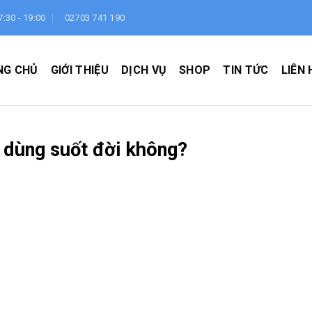
7:30 - 19:00
02703 741 190
NG CHỦ
GIỚI THIỆU
DỊCH VỤ
SHOP
TIN TỨC
LIÊN 
 dùng suốt đời không?