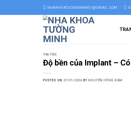
Skip
NHAKHOATUONGMINH01@GMAIL.COM
0
to
content
TRA
TIN TỨC
Độ bền của Implant – Có
POSTED ON
27/01/2026
BY
NGUYỄN HỒNG ĐẬM