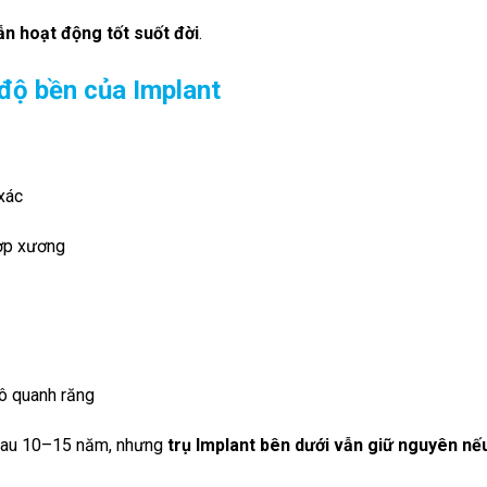
ẫn hoạt động tốt suốt đời
.
 độ bền của Implant
 xác
hợp xương
ô quanh răng
 sau 10–15 năm, nhưng
trụ Implant bên dưới vẫn giữ nguyên nế