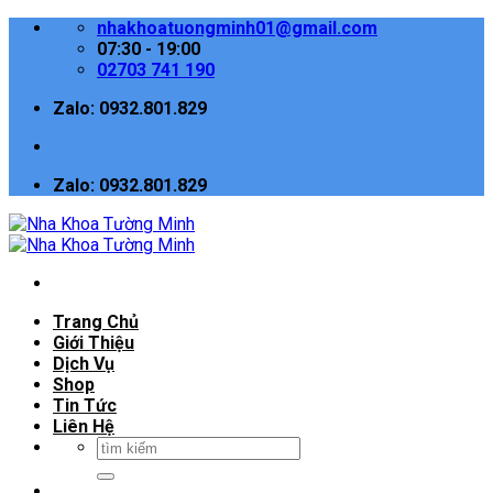
Skip
nhakhoatuongminh01@gmail.com
to
07:30 - 19:00
content
02703 741 190
Zalo: 0932.801.829
Zalo: 0932.801.829
Trang Chủ
Giới Thiệu
Dịch Vụ
Shop
Tin Tức
Liên Hệ
Tìm
kiếm: