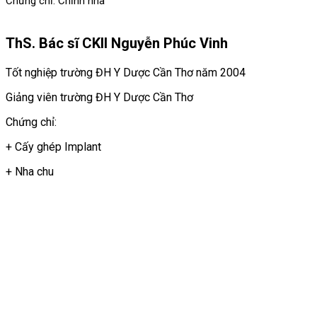
Chứng chỉ: Chỉnh nha
ThS. Bác sĩ CKII Nguyễn Phúc Vinh
Tốt nghiệp trường ĐH Y Dược Cần Thơ năm 2004
Giảng viên trường ĐH Y Dược Cần Thơ
Chứng chỉ:
+ Cấy ghép Implant
+ Nha chu
NHa khoa tường minh
HỘ KINH DOANH NHA KHOA TƯỜNG MINH
GPKD số 54D8004246 cấp ngày 19/11/2013 tại UBND thị xã
Bình Minh