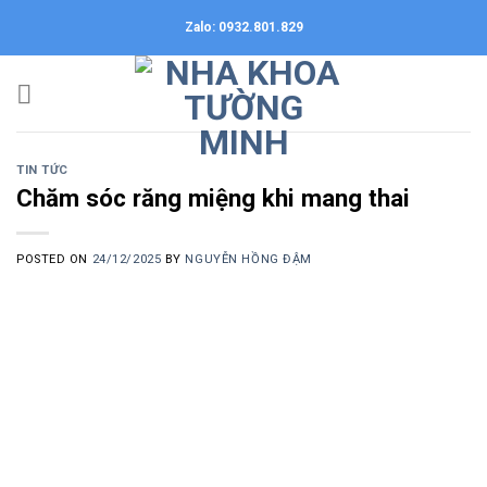
Skip
Zalo: 0932.801.829
to
content
TIN TỨC
Chăm sóc răng miệng khi mang thai
POSTED ON
24/12/2025
BY
NGUYỄN HỒNG ĐẬM