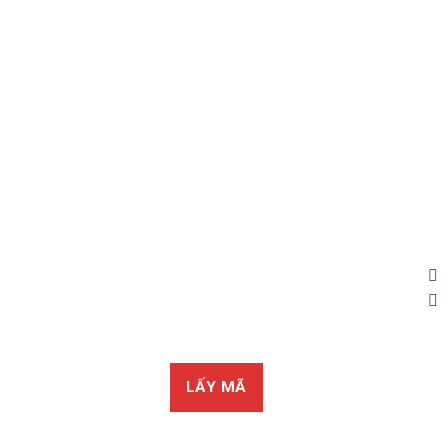
07:00 - 17:00
Trang chính sách
Chính Sách Bảo Mật
Chính sách vận chuyển
Chính sách kiểm hàng
Chính sách thanh toán
Chính sách đổi trả
LẤY MÃ