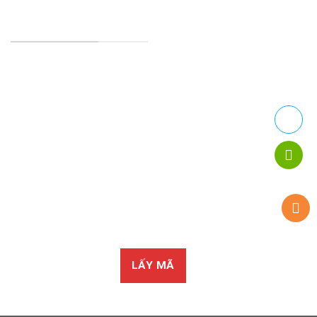
TRANG CHÍNH SÁCH
Chính Sách Bảo Mật
Chính sách vận chuyển
Chính sách kiểm hàng
Chính sách thanh toán
Chính sách đổi trả
LẤY MÃ