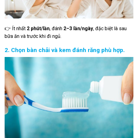
👉 Ít nhất
2 phút/lần
, đánh
2–3 lần/ngày
, đặc biệt là sau
bữa ăn và trước khi đi ngủ.
2. Chọn bàn chải và kem đánh răng phù hợp.