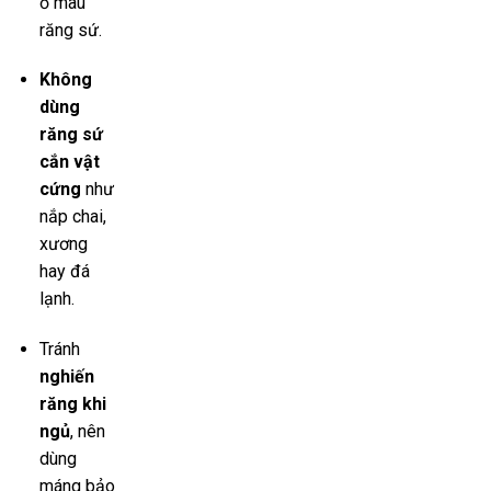
ố màu
răng sứ.
Không
dùng
răng sứ
cắn vật
cứng
như
nắp chai,
xương
hay đá
lạnh.
Tránh
nghiến
răng khi
ngủ
, nên
dùng
máng bảo