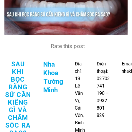
Rate this post
SAU
Nha
Địa
Điện
Email
KHI
chỉ:
thoại:
nhak
Khoa
BỌC
18
02703
Tường
RĂNG
Lê
741
Minh
Văn
190 –
SỨ CẦN
Vị,
0932
KIÊNG
Cái
801
GÌ VÀ
Vồn,
829
CHĂM
Bình
SÓC RA
Minh