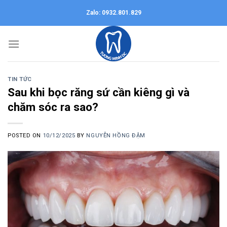
Skip
Zalo: 0932.801.829
to
content
TIN TỨC
Sau khi bọc răng sứ cần kiêng gì và
chăm sóc ra sao?
POSTED ON
10/12/2025
BY
NGUYỄN HỒNG ĐẬM