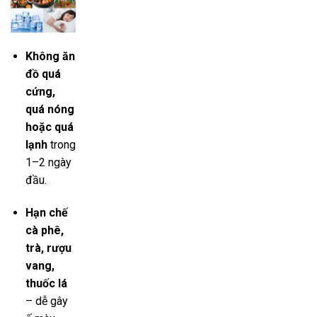
Không ăn
đồ quá
cứng,
quá nóng
hoặc quá
lạnh
trong
1–2 ngày
đầu.
Hạn chế
cà phê,
trà, rượu
vang,
thuốc lá
– dễ gây