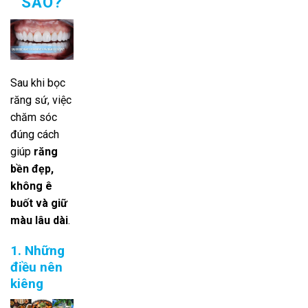
SAO?
Sau khi bọc
răng sứ, việc
chăm sóc
đúng cách
giúp
răng
bền đẹp,
không ê
buốt và giữ
màu lâu dài
.
1. Những
điều nên
kiêng