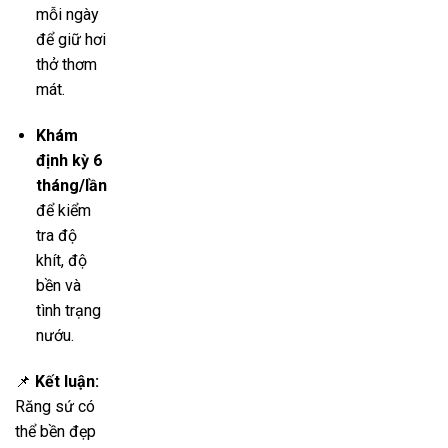
mỗi ngày
để giữ hơi
thở thơm
mát.
Khám
định kỳ 6
tháng/lần
để kiểm
tra độ
khít, độ
bền và
tình trạng
nướu.
📌
Kết luận:
Răng sứ có
thể bền đẹp