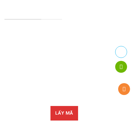
07:00 - 17:00
TRANG CHÍNH SÁCH
Chính Sách Bảo Mật
Chính sách vận chuyển
Chính sách kiểm hàng
Chính sách thanh toán
Chính sách đổi trả
LẤY MÃ