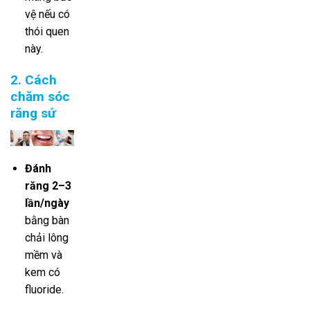
vệ nếu có
thói quen
này.
2. Cách
chăm sóc
răng sứ
Đánh
răng 2–3
lần/ngày
bằng bàn
chải lông
mềm và
kem có
fluoride.