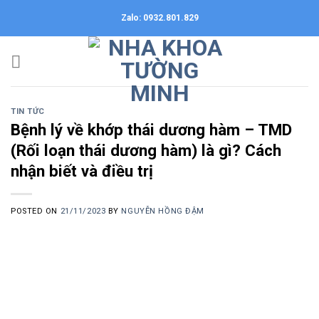
Skip
Zalo: 0932.801.829
to
content
TIN TỨC
Bệnh lý về khớp thái dương hàm – TMD
(Rối loạn thái dương hàm) là gì? Cách
nhận biết và điều trị
POSTED ON
21/11/2023
BY
NGUYỄN HỒNG ĐẬM