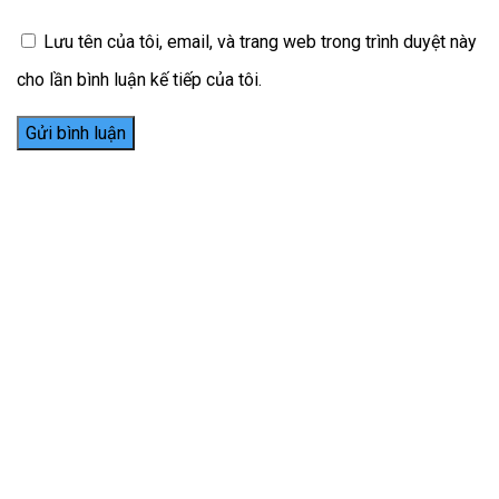
Lưu tên của tôi, email, và trang web trong trình duyệt này
cho lần bình luận kế tiếp của tôi.
Thiết kế website tại Mỹ
NHa khoa tường minh
HỘ KINH DOANH NHA KHOA TƯỜNG MINH
GPKD số 54D8004246 cấp ngày 19/11/2013 tại UBND thị