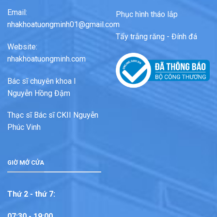
Email:
Phục hình tháo lắp
nhakhoatuongminh01@gmail.com
Tẩy trắng răng - Đính đá
Website:
nhakhoatuongminh.com
Bác sĩ chuyên khoa I
Nguyễn Hồng Đậm
Thạc sĩ Bác sĩ CKII Nguyễn
Phúc Vinh
GIỜ MỞ CỬA
Thứ 2 - thứ 7:
07:30 - 19:00