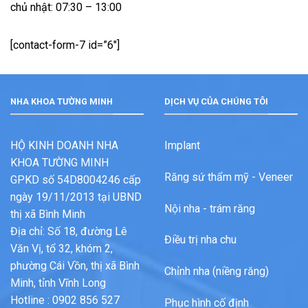
chủ nhật:
07:30 – 13:00
[contact-form-7 id=”6″]
NHA KHOA TƯỜNG MINH
DỊCH VỤ CỦA CHÚNG TÔI
HỘ KINH DOANH NHA
Implant
KHOA TƯỜNG MINH
Răng sứ thẩm mỹ - Veneer
GPKD số 54D8004246 cấp
ngày 19/11/2013 tại UBND
Nội nha - trám răng
thị xã Bình Minh
Địa chỉ: Số 18, đường Lê
Điều trị nha chu
Văn Vị, tổ 32, khóm 2,
phường Cái Vồn, thị xã Bình
Chỉnh nha (niềng răng)
Minh, tỉnh Vĩnh Long
Hotline : 0902 856 527
Phục hình cố định